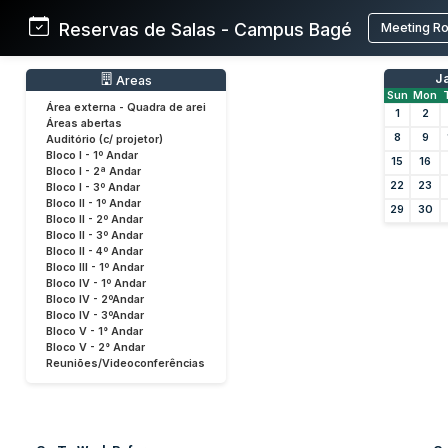
Reservas de Salas - Campus Bagé
Meeting R
J
Areas
Sun
Mon
Área externa - Quadra de arei
1
2
Áreas abertas
8
9
Auditório (c/ projetor)
Bloco I - 1º Andar
15
16
Bloco I - 2ª Andar
22
23
Bloco I - 3º Andar
Bloco II - 1º Andar
29
30
Bloco II - 2º Andar
Bloco II - 3º Andar
Bloco II - 4º Andar
Bloco III - 1º Andar
Bloco IV - 1º Andar
Bloco IV - 2ºAndar
Bloco IV - 3ºAndar
Bloco V - 1° Andar
Bloco V - 2° Andar
Reuniões/Videoconferências