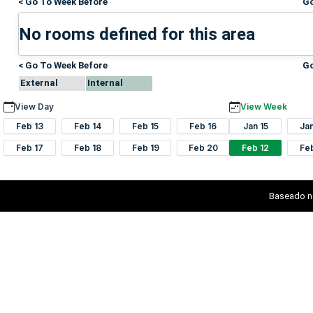
< Go To Week Before
Go
No rooms defined for this area
< Go To Week Before
Go
External
Internal
View Day
View Week
Feb 13
Feb 14
Feb 15
Feb 16
Jan 15
Ja
Feb 17
Feb 18
Feb 19
Feb 20
Feb 12
Fe
Baseado n