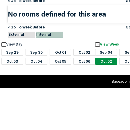
< Go To Week Before
Go
No rooms defined for this area
< Go To Week Before
Go
External
Internal
View Day
View Week
Sep 29
Sep 30
Oct 01
Oct 02
Sep 04
Se
Oct 03
Oct 04
Oct 05
Oct 06
Oct 02
Oc
Baseado n