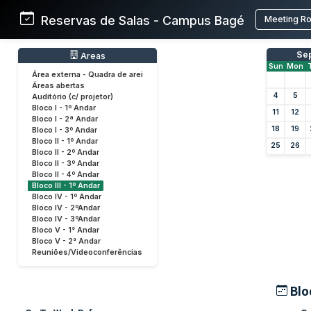
Reservas de Salas - Campus Bagé
Meeting R
Se
Areas
Sun
Mon
Área externa - Quadra de arei
Áreas abertas
4
5
Auditório (c/ projetor)
Bloco I - 1º Andar
11
12
Bloco I - 2ª Andar
18
19
Bloco I - 3º Andar
Bloco II - 1º Andar
25
26
Bloco II - 2º Andar
Bloco II - 3º Andar
Bloco II - 4º Andar
Bloco III - 1º Andar
Bloco IV - 1º Andar
Bloco IV - 2ºAndar
Bloco IV - 3ºAndar
Bloco V - 1° Andar
Bloco V - 2° Andar
Reuniões/Videoconferências
Bloc