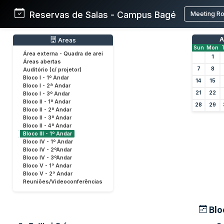
Reservas de Salas - Campus Bagé
Meeting R
A
Areas
Sun
Mon
Área externa - Quadra de arei
1
Áreas abertas
7
8
Auditório (c/ projetor)
Bloco I - 1º Andar
14
15
Bloco I - 2ª Andar
21
22
Bloco I - 3º Andar
Bloco II - 1º Andar
28
29
Bloco II - 2º Andar
Bloco II - 3º Andar
Bloco II - 4º Andar
Bloco III - 1º Andar
Bloco IV - 1º Andar
Bloco IV - 2ºAndar
Bloco IV - 3ºAndar
Bloco V - 1° Andar
Bloco V - 2° Andar
Reuniões/Videoconferências
Bloc