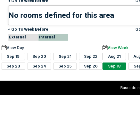
< Go To Week Before
Go
No rooms defined for this area
< Go To Week Before
Go
External
Internal
View Day
View Week
Sep 19
Sep 20
Sep 21
Sep 22
Aug 21
Au
Sep 23
Sep 24
Sep 25
Sep 26
Sep 18
Se
Baseado n