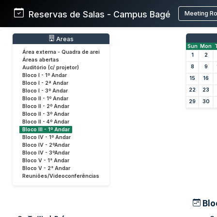
Reservas de Salas - Campus Bagé
Meeting R
Areas
Sun
Mon
Área externa - Quadra de arei
1
2
Áreas abertas
8
9
Auditório (c/ projetor)
Bloco I - 1º Andar
15
16
Bloco I - 2ª Andar
22
23
Bloco I - 3º Andar
Bloco II - 1º Andar
29
30
Bloco II - 2º Andar
Bloco II - 3º Andar
Bloco II - 4º Andar
Bloco III - 1º Andar
Bloco IV - 1º Andar
Bloco IV - 2ºAndar
Bloco IV - 3ºAndar
Bloco V - 1° Andar
Bloco V - 2° Andar
Reuniões/Videoconferências
Bloc