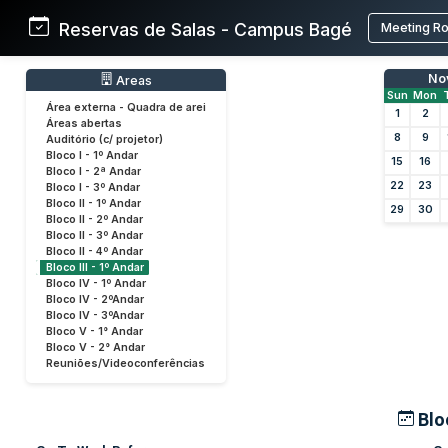
Reservas de Salas - Campus Bagé
Meeting R
No
Areas
Sun
Mon
Área externa - Quadra de arei
1
2
Áreas abertas
8
9
Auditório (c/ projetor)
Bloco I - 1º Andar
15
16
Bloco I - 2ª Andar
22
23
Bloco I - 3º Andar
Bloco II - 1º Andar
29
30
Bloco II - 2º Andar
Bloco II - 3º Andar
Bloco II - 4º Andar
Bloco III - 1º Andar
Bloco IV - 1º Andar
Bloco IV - 2ºAndar
Bloco IV - 3ºAndar
Bloco V - 1° Andar
Bloco V - 2° Andar
Reuniões/Videoconferências
Bloc