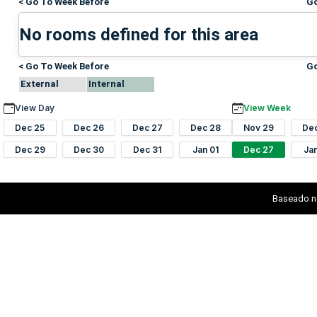
< Go To Week Before
Go
No rooms defined for this area
< Go To Week Before
Go
External
Internal
View Day
View Week
Dec 25
Dec 26
Dec 27
Dec 28
Nov 29
De
Dec 29
Dec 30
Dec 31
Jan 01
Dec 27
Ja
Baseado n