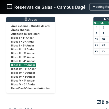
Reservas de Salas - Campus Bagé
Meeting R
No
Areas
Sun
Mon
Área externa - Quadra de arei
1
2
Áreas abertas
8
9
Auditório (c/ projetor)
Bloco I - 1º Andar
15
16
Bloco I - 2ª Andar
22
23
Bloco I - 3º Andar
Bloco II - 1º Andar
29
30
Bloco II - 2º Andar
Bloco II - 3º Andar
Bloco II - 4º Andar
Bloco III - 1º Andar
Bloco IV - 1º Andar
Bloco IV - 2ºAndar
Bloco IV - 3ºAndar
Bloco V - 1° Andar
Bloco V - 2° Andar
Reuniões/Videoconferências
Bloc