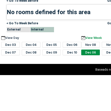
< Go To Week Before
Go
No rooms defined for this area
< Go To Week Before
Go
External
Internal
View Day
View Week
Dec 03
Dec 04
Dec 05
Dec 06
Nov 08
No
Dec 07
Dec 08
Dec 09
Dec 10
Dec 06
De
Baseado n