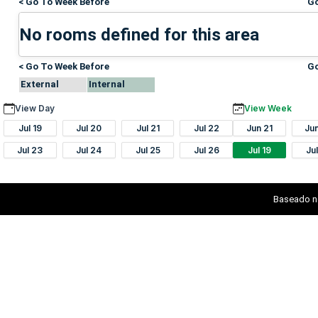
< Go To Week Before
Go
No rooms defined for this area
< Go To Week Before
Go
External
Internal
View Day
View Week
Jul 19
Jul 20
Jul 21
Jul 22
Jun 21
Ju
Jul 23
Jul 24
Jul 25
Jul 26
Jul 19
Ju
Baseado n