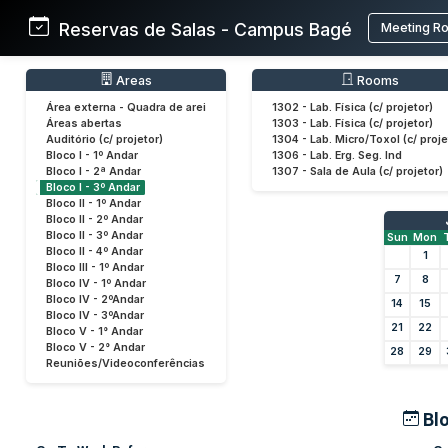
Reservas de Salas - Campus Bagé
Meeting R
Areas
Rooms
Área externa - Quadra de arei
1302 - Lab. Física (c/ projetor)
Áreas abertas
1303 - Lab. Física (c/ projetor)
Auditório (c/ projetor)
1304 - Lab. Micro/Toxol (c/ proje
Bloco I - 1º Andar
1306 - Lab. Erg. Seg. Ind
Bloco I - 2ª Andar
1307 - Sala de Aula (c/ projetor)
Bloco I - 3º Andar
Bloco II - 1º Andar
Bloco II - 2º Andar
Bloco II - 3º Andar
Sun
Mon
Bloco II - 4º Andar
1
Bloco III - 1º Andar
7
8
Bloco IV - 1º Andar
Bloco IV - 2ºAndar
14
15
Bloco IV - 3ºAndar
21
22
Bloco V - 1° Andar
Bloco V - 2° Andar
28
29
Reuniões/Videoconferências
Blo