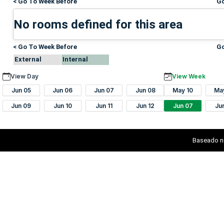
< Go To Week Before
Go
No rooms defined for this area
< Go To Week Before
Go
External
Internal
View Day
View Week
Jun 05
Jun 06
Jun 07
Jun 08
May 10
Ma
Jun 09
Jun 10
Jun 11
Jun 12
Jun 07
Ju
Baseado n