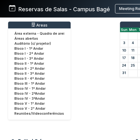
Reservas de Salas - Campus Bagé
Meeting R
Areas
Sun
Mon
Área externa - Quadra de arei
Áreas abertas
3
4
Auditório (c/ projetor)
Bloco I - 1º Andar
10
11
Bloco I - 2ª Andar
17
18
Bloco I - 3º Andar
Bloco II - 1º Andar
24
25
Bloco II - 2º Andar
31
Bloco II - 3º Andar
Bloco II - 4º Andar
Bloco III - 1º Andar
Bloco IV - 1º Andar
Bloco IV - 2ºAndar
Bloco IV - 3ºAndar
Bloco V - 1° Andar
Bloco V - 2° Andar
Reuniões/Videoconferências