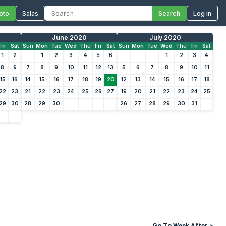
oto
Salas
Search
Log in
June 2020
July 2020
Fri
Sat
Sun
Mon
Tue
Wed
Thu
Fri
Sat
Sun
Mon
Tue
Wed
Thu
Fri
Sat
1
2
1
2
3
4
5
6
1
2
3
4
8
9
7
8
9
10
11
12
13
5
6
7
8
9
10
11
15
16
14
15
16
17
18
19
20
12
13
14
15
16
17
18
22
23
21
22
23
24
25
26
27
19
20
21
22
23
24
25
29
30
28
29
30
26
27
28
29
30
31
Go To Week After >