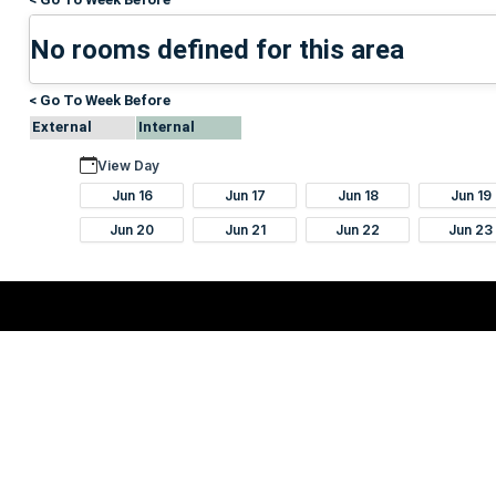
No rooms defined for this area
< Go To Week Before
External
Internal
View Day
Jun 16
Jun 17
Jun 18
Jun 19
Jun 20
Jun 21
Jun 22
Jun 23