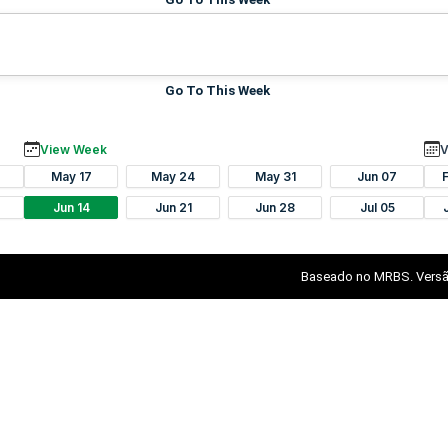
Go To This Week
View Week
V
May 17
May 24
May 31
Jun 07
Jun 14
Jun 21
Jun 28
Jul 05
Baseado no MRBS. Versã