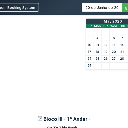
oom Booking System
g
May 2020
Sun
Mon
Tue
Wed
Thu
3
4
5
6
7
10
11
12
13
14
17
18
19
20
21
24
25
26
27
28
31
Bloco III - 1º Andar -
Go To This Week