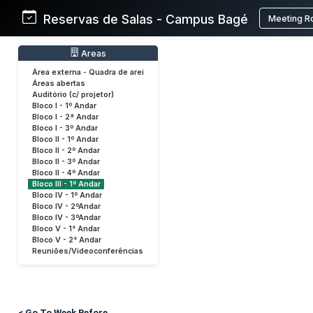
Reservas de Salas - Campus Bagé
Meeting R
Areas
Área externa - Quadra de arei
Áreas abertas
Auditório (c/ projetor)
Bloco I - 1º Andar
Bloco I - 2ª Andar
Bloco I - 3º Andar
Bloco II - 1º Andar
Bloco II - 2º Andar
Bloco II - 3º Andar
Bloco II - 4º Andar
Bloco III - 1º Andar
Bloco IV - 1º Andar
Bloco IV - 2ºAndar
Bloco IV - 3ºAndar
Bloco V - 1° Andar
Bloco V - 2° Andar
Reuniões/Videoconferências
< Go To Week Before