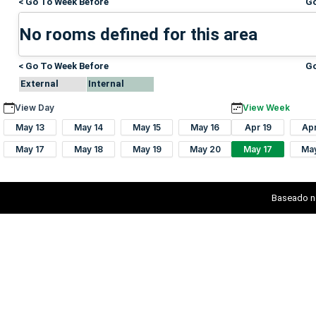
< Go To Week Before
Go
No rooms defined for this area
< Go To Week Before
Go
External
Internal
View Day
View Week
May 13
May 14
May 15
May 16
Apr 19
Ap
May 17
May 18
May 19
May 20
May 17
Ma
Baseado n