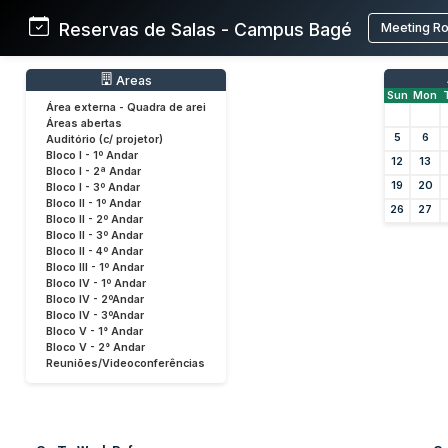
Reservas de Salas - Campus Bagé
Meeting R
Areas
Sun
Mon
Área externa - Quadra de arei
Áreas abertas
5
6
Auditório (c/ projetor)
Bloco I - 1º Andar
12
13
Bloco I - 2ª Andar
19
20
Bloco I - 3º Andar
Bloco II - 1º Andar
26
27
Bloco II - 2º Andar
Bloco II - 3º Andar
Bloco II - 4º Andar
Bloco III - 1º Andar
Bloco IV - 1º Andar
Bloco IV - 2ºAndar
Bloco IV - 3ºAndar
Bloco V - 1° Andar
Bloco V - 2° Andar
Reuniões/Videoconferências