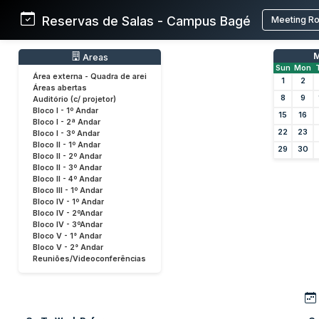
Reservas de Salas - Campus Bagé
Meeting R
M
Areas
Sun
Mon
Área externa - Quadra de arei
1
2
Áreas abertas
8
9
Auditório (c/ projetor)
Bloco I - 1º Andar
15
16
Bloco I - 2ª Andar
22
23
Bloco I - 3º Andar
Bloco II - 1º Andar
29
30
Bloco II - 2º Andar
Bloco II - 3º Andar
Bloco II - 4º Andar
Bloco III - 1º Andar
Bloco IV - 1º Andar
Bloco IV - 2ºAndar
Bloco IV - 3ºAndar
Bloco V - 1° Andar
Bloco V - 2° Andar
Reuniões/Videoconferências