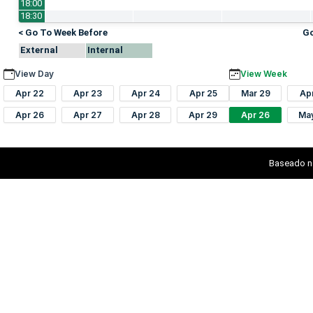
18:00
18:30
< Go To Week Before
Go
External
Internal
View Day
View Week
Apr 22
Apr 23
Apr 24
Apr 25
Mar 29
Ap
Apr 26
Apr 27
Apr 28
Apr 29
Apr 26
Ma
Baseado n