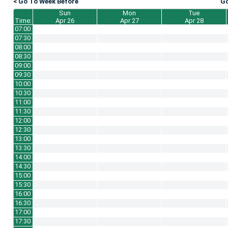
< Go To Week Before
Go
Sun
Mon
Tue
Time:
Apr 26
Apr 27
Apr 28
07:00
07:30
08:00
08:30
09:00
09:30
10:00
10:30
11:00
11:30
12:00
12:30
13:00
13:30
14:00
14:30
15:00
15:30
16:00
16:30
17:00
17:30