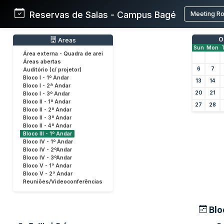
Reservas de Salas - Campus Bagé
Meeting R
O
Areas
Sun
Mon
Área externa - Quadra de arei
Áreas abertas
6
7
Auditório (c/ projetor)
Bloco I - 1º Andar
13
14
Bloco I - 2ª Andar
20
21
Bloco I - 3º Andar
Bloco II - 1º Andar
27
28
Bloco II - 2º Andar
Bloco II - 3º Andar
Bloco II - 4º Andar
Bloco III - 1º Andar
Bloco IV - 1º Andar
Bloco IV - 2ºAndar
Bloco IV - 3ºAndar
Bloco V - 1° Andar
Bloco V - 2° Andar
Reuniões/Videoconferências
Bloc