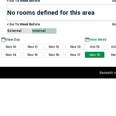
< Go To Week Before
Go
No rooms defined for this area
< Go To Week Before
Go
External
Internal
View Day
View Week
Nov 10
Nov 11
Nov 12
Nov 13
Oct 13
Oc
Nov 14
Nov 15
Nov 16
Nov 17
Nov 10
No
Baseado n