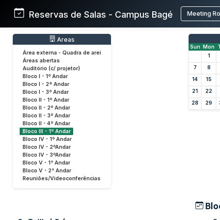
Reservas de Salas - Campus Bagé
Meeting R
Areas
Sun
Mon
Área externa - Quadra de arei
1
Áreas abertas
7
8
Auditório (c/ projetor)
Bloco I - 1º Andar
14
15
Bloco I - 2ª Andar
21
22
Bloco I - 3º Andar
Bloco II - 1º Andar
28
29
Bloco II - 2º Andar
Bloco II - 3º Andar
Bloco II - 4º Andar
Bloco III - 1º Andar
Bloco IV - 1º Andar
Bloco IV - 2ºAndar
Bloco IV - 3ºAndar
Bloco V - 1° Andar
Bloco V - 2° Andar
Reuniões/Videoconferências
Bloc