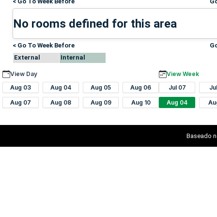
< Go To Week Before
Go
No rooms defined for this area
< Go To Week Before
Go
External
Internal
View Day
View Week
Aug 03
Aug 04
Aug 05
Aug 06
Jul 07
Ju
Aug 07
Aug 08
Aug 09
Aug 10
Aug 04
Au
Baseado n