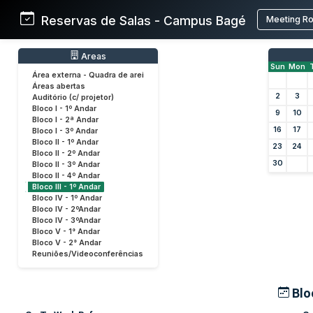
Reservas de Salas - Campus Bagé
Meeting R
Areas
Sun
Mon
Área externa - Quadra de arei
Áreas abertas
2
3
Auditório (c/ projetor)
Bloco I - 1º Andar
9
10
Bloco I - 2ª Andar
16
17
Bloco I - 3º Andar
Bloco II - 1º Andar
23
24
Bloco II - 2º Andar
30
Bloco II - 3º Andar
Bloco II - 4º Andar
Bloco III - 1º Andar
Bloco IV - 1º Andar
Bloco IV - 2ºAndar
Bloco IV - 3ºAndar
Bloco V - 1° Andar
Bloco V - 2° Andar
Reuniões/Videoconferências
Bloc