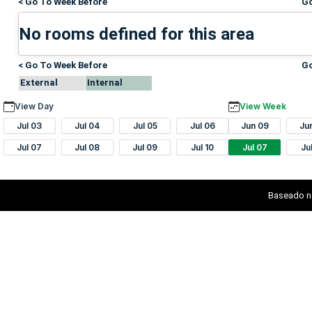
< Go To Week Before
Go
No rooms defined for this area
< Go To Week Before
Go
External
Internal
View Day
View Week
Jul 03
Jul 04
Jul 05
Jul 06
Jun 09
Ju
Jul 07
Jul 08
Jul 09
Jul 10
Jul 07
Ju
Baseado n