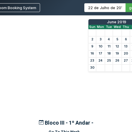
oom Booking System
g
June 2019
Sun
Mon
Tue
Wed
Thu
2
3
4
5
6
9
10
11
12
13
16
17
18
19
20
23
24
25
26
27
30
Bloco III - 1º Andar -
Go To This Week