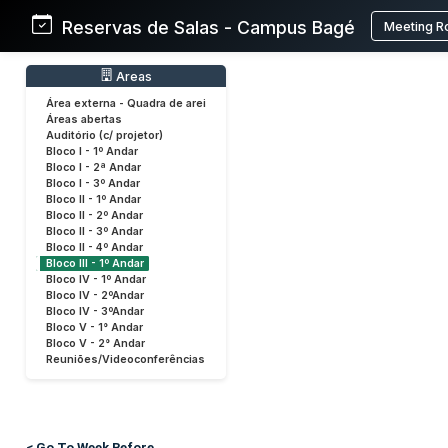
Reservas de Salas - Campus Bagé
Meeting R
Areas
Área externa - Quadra de arei
Áreas abertas
Auditório (c/ projetor)
Bloco I - 1º Andar
Bloco I - 2ª Andar
Bloco I - 3º Andar
Bloco II - 1º Andar
Bloco II - 2º Andar
Bloco II - 3º Andar
Bloco II - 4º Andar
Bloco III - 1º Andar
Bloco IV - 1º Andar
Bloco IV - 2ºAndar
Bloco IV - 3ºAndar
Bloco V - 1° Andar
Bloco V - 2° Andar
Reuniões/Videoconferências
< Go To Week Before