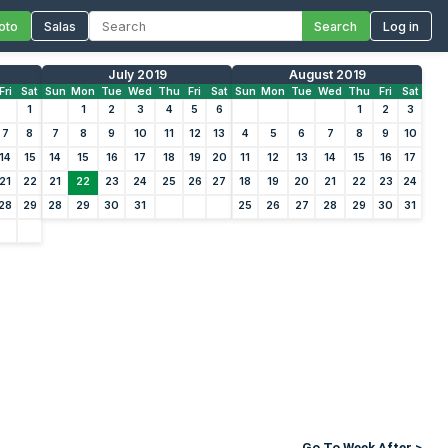
oto
Salas
Search
Log in
July 2019
August 2019
Fri
Sat
Sun
Mon
Tue
Wed
Thu
Fri
Sat
Sun
Mon
Tue
Wed
Thu
Fri
Sat
1
1
2
3
4
5
6
1
2
3
7
8
7
8
9
10
11
12
13
4
5
6
7
8
9
10
14
15
14
15
16
17
18
19
20
11
12
13
14
15
16
17
21
22
21
22
23
24
25
26
27
18
19
20
21
22
23
24
28
29
28
29
30
31
25
26
27
28
29
30
31
Go To Week After >