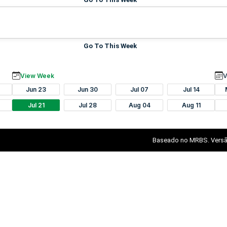
Go To This Week
View Week
V
Jun 23
Jun 30
Jul 07
Jul 14
Jul 21
Jul 28
Aug 04
Aug 11
Baseado no MRBS. Versã