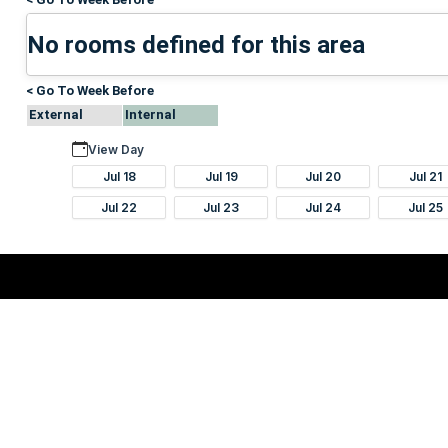
No rooms defined for this area
< Go To Week Before
External
Internal
View Day
Jul 18
Jul 19
Jul 20
Jul 21
Jul 22
Jul 23
Jul 24
Jul 25