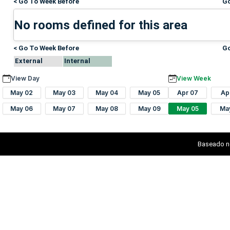
< Go To Week Before
Go
No rooms defined for this area
< Go To Week Before
Go
External
Internal
View Day
View Week
May 02
May 03
May 04
May 05
Apr 07
Ap
May 06
May 07
May 08
May 09
May 05
Ma
Baseado n