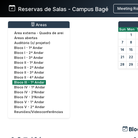
Reservas de Salas - Campus Bagé
Meeting R
Areas
Sun
Mon
Área externa - Quadra de arei
1
Áreas abertas
7
8
Auditório (c/ projetor)
Bloco I - 1º Andar
14
15
Bloco I - 2ª Andar
21
22
Bloco I - 3º Andar
Bloco II - 1º Andar
28
29
Bloco II - 2º Andar
Bloco II - 3º Andar
Bloco II - 4º Andar
Bloco III - 1º Andar
Bloco IV - 1º Andar
Bloco IV - 2ºAndar
Bloco IV - 3ºAndar
Bloco V - 1° Andar
Bloco V - 2° Andar
Reuniões/Videoconferências
Bloc