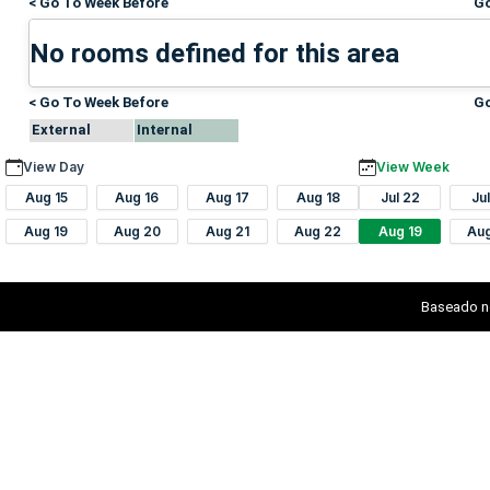
< Go To Week Before
Go
No rooms defined for this area
< Go To Week Before
Go
External
Internal
View Day
View Week
Aug 15
Aug 16
Aug 17
Aug 18
Jul 22
Ju
Aug 19
Aug 20
Aug 21
Aug 22
Aug 19
Au
Baseado n