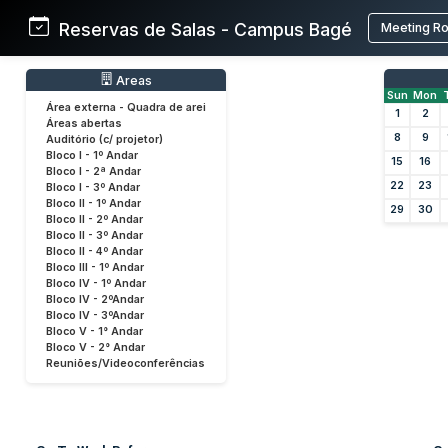
Reservas de Salas - Campus Bagé
Meeting R
Areas
Sun
Mon
Área externa - Quadra de arei
1
2
Áreas abertas
8
9
Auditório (c/ projetor)
Bloco I - 1º Andar
15
16
Bloco I - 2ª Andar
22
23
Bloco I - 3º Andar
Bloco II - 1º Andar
29
30
Bloco II - 2º Andar
Bloco II - 3º Andar
Bloco II - 4º Andar
Bloco III - 1º Andar
Bloco IV - 1º Andar
Bloco IV - 2ºAndar
Bloco IV - 3ºAndar
Bloco V - 1° Andar
Bloco V - 2° Andar
Reuniões/Videoconferências