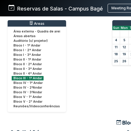
Reservas de Salas - Campus Bagé
Meeting R
Areas
Sun
Mon
Área externa - Quadra de arei
Áreas abertas
4
5
Auditório (c/ projetor)
Bloco I - 1º Andar
11
12
Bloco I - 2ª Andar
18
19
Bloco I - 3º Andar
Bloco II - 1º Andar
25
26
Bloco II - 2º Andar
Bloco II - 3º Andar
Bloco II - 4º Andar
Bloco III - 1º Andar
Bloco IV - 1º Andar
Bloco IV - 2ºAndar
Bloco IV - 3ºAndar
Bloco V - 1° Andar
Bloco V - 2° Andar
Reuniões/Videoconferências
Bloc