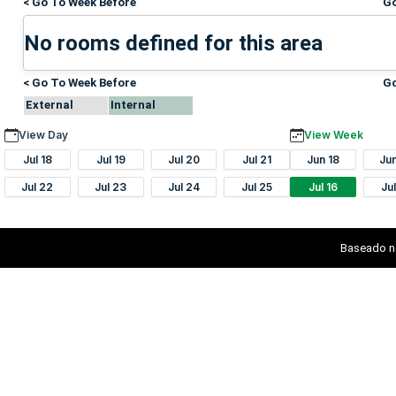
< Go To Week Before
Go
No rooms defined for this area
< Go To Week Before
Go
External
Internal
View Day
View Week
Jul 18
Jul 19
Jul 20
Jul 21
Jun 18
Ju
Jul 22
Jul 23
Jul 24
Jul 25
Jul 16
Ju
Baseado n