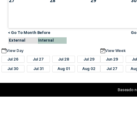
27
28
29
30
< Go To Month Before
Go
External
Internal
View Day
View Week
Jul 26
Jul 27
Jul 28
Jul 29
Jun 29
Ju
Jul 30
Jul 31
Aug 01
Aug 02
Jul 27
Au
Baseado n