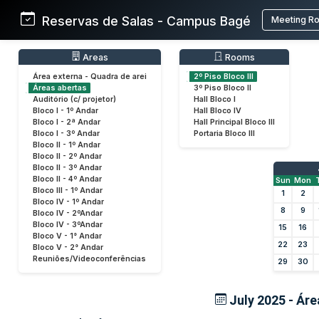
Reservas de Salas - Campus Bagé
Meeting R
Areas
Rooms
Área externa - Quadra de arei
2º Piso Bloco III
Áreas abertas
3º Piso Bloco II
Auditório (c/ projetor)
Hall Bloco I
Bloco I - 1º Andar
Hall Bloco IV
Bloco I - 2ª Andar
Hall Principal Bloco III
Bloco I - 3º Andar
Portaria Bloco III
Bloco II - 1º Andar
Bloco II - 2º Andar
Bloco II - 3º Andar
Bloco II - 4º Andar
Sun
Mon
Bloco III - 1º Andar
1
2
Bloco IV - 1º Andar
8
9
Bloco IV - 2ºAndar
Bloco IV - 3ºAndar
15
16
Bloco V - 1° Andar
22
23
Bloco V - 2° Andar
Reuniões/Videoconferências
29
30
July 2025 - Área