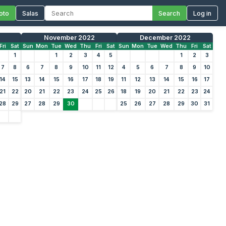
oto
Salas
Search
Log in
November 2022
December 2022
Fri
Sat
Sun
Mon
Tue
Wed
Thu
Fri
Sat
Sun
Mon
Tue
Wed
Thu
Fri
Sat
1
1
2
3
4
5
1
2
3
7
8
6
7
8
9
10
11
12
4
5
6
7
8
9
10
14
15
13
14
15
16
17
18
19
11
12
13
14
15
16
17
21
22
20
21
22
23
24
25
26
18
19
20
21
22
23
24
28
29
27
28
29
30
25
26
27
28
29
30
31