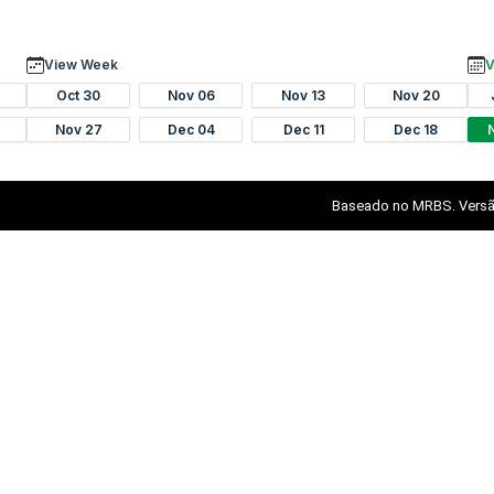
View Week
V
Oct 30
Nov 06
Nov 13
Nov 20
Nov 27
Dec 04
Dec 11
Dec 18
Baseado no MRBS. Versã