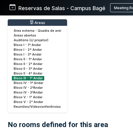
Reservas de Salas - Campus Bagé
Meeting R
Areas
Área externa - Quadra de arei
Áreas abertas
Auditório (c/ projetor)
Bloco I - 1º Andar
Bloco I - 2ª Andar
Bloco I - 3º Andar
Bloco II - 1º Andar
Bloco II - 2º Andar
Bloco II - 3º Andar
Bloco II - 4º Andar
Bloco III - 1º Andar
Bloco IV - 1º Andar
Bloco IV - 2ºAndar
Bloco IV - 3ºAndar
Bloco V - 1° Andar
Bloco V - 2° Andar
Reuniões/Videoconferências
No rooms defined for this area