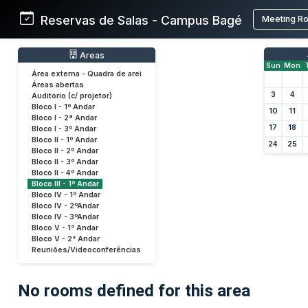
Reservas de Salas - Campus Bagé
Meeting R
Areas
Sun
Mon
Área externa - Quadra de arei
Áreas abertas
3
4
Auditório (c/ projetor)
Bloco I - 1º Andar
10
11
Bloco I - 2ª Andar
17
18
Bloco I - 3º Andar
Bloco II - 1º Andar
24
25
Bloco II - 2º Andar
Bloco II - 3º Andar
Bloco II - 4º Andar
Bloco III - 1º Andar
Bloco IV - 1º Andar
Bloco IV - 2ºAndar
Bloco IV - 3ºAndar
Bloco V - 1° Andar
Bloco V - 2° Andar
Reuniões/Videoconferências
No rooms defined for this area