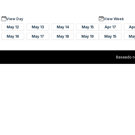
View Day
View Week
May 12
May 13
May 14
May 15
Apr 17
Ap
May 16
May 17
May 18
May 19
May 15
Ma
Baseado n