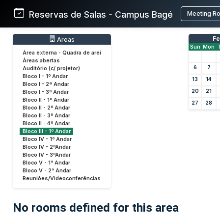
Reservas de Salas - Campus Bagé
Meeting R
Fe
Areas
Sun
Mon
Área externa - Quadra de arei
Áreas abertas
6
7
Auditório (c/ projetor)
Bloco I - 1º Andar
13
14
Bloco I - 2ª Andar
20
21
Bloco I - 3º Andar
Bloco II - 1º Andar
27
28
Bloco II - 2º Andar
Bloco II - 3º Andar
Bloco II - 4º Andar
Bloco III - 1º Andar
Bloco IV - 1º Andar
Bloco IV - 2ºAndar
Bloco IV - 3ºAndar
Bloco V - 1° Andar
Bloco V - 2° Andar
Reuniões/Videoconferências
No rooms defined for this area