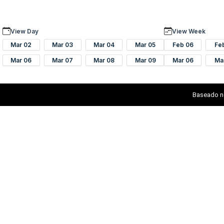
View Day
View Week
Mar 02
Mar 03
Mar 04
Mar 05
Feb 06
Fe
Mar 06
Mar 07
Mar 08
Mar 09
Mar 06
Ma
Baseado n