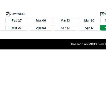
View Week
V
Feb 27
Mar 06
Mar 13
Mar 20
Mar 27
Apr 03
Apr 10
Apr 17
Baseado no MRBS. Versã