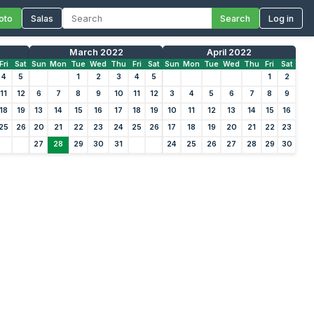
oto
Salas
Search
Log in
March 2022
April 2022
Fri
Sat
Sun
Mon
Tue
Wed
Thu
Fri
Sat
Sun
Mon
Tue
Wed
Thu
Fri
Sat
4
5
1
2
3
4
5
1
2
11
12
6
7
8
9
10
11
12
3
4
5
6
7
8
9
18
19
13
14
15
16
17
18
19
10
11
12
13
14
15
16
25
26
20
21
22
23
24
25
26
17
18
19
20
21
22
23
27
28
29
30
31
24
25
26
27
28
29
30