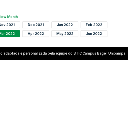
iew Month
Nov 2021
Dec 2021
Jan 2022
Feb 2022
Mar 2022
Apr 2022
May 2022
Jun 2022
o adaptada e personalizada pela equipe do STIC Campus Bagé | Unipampa