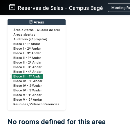
Reservas de Salas - Campus Bagé
Meeting R
Areas
Área externa - Quadra de arei
Áreas abertas
Auditório (c/ projetor)
Bloco I - 1º Andar
Bloco I - 2ª Andar
Bloco I - 3º Andar
Bloco II - 1º Andar
Bloco II - 2º Andar
Bloco II - 3º Andar
Bloco II - 4º Andar
Bloco III - 1º Andar
Bloco IV - 1º Andar
Bloco IV - 2ºAndar
Bloco IV - 3ºAndar
Bloco V - 1° Andar
Bloco V - 2° Andar
Reuniões/Videoconferências
No rooms defined for this area