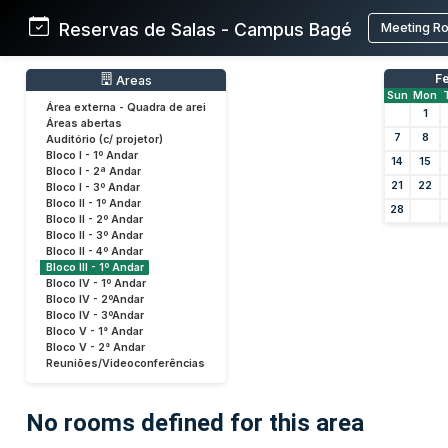
Reservas de Salas - Campus Bagé
Meeting R
F
Areas
Sun
Mon
Área externa - Quadra de arei
1
Áreas abertas
7
8
Auditório (c/ projetor)
Bloco I - 1º Andar
14
15
Bloco I - 2ª Andar
21
22
Bloco I - 3º Andar
Bloco II - 1º Andar
28
Bloco II - 2º Andar
Bloco II - 3º Andar
Bloco II - 4º Andar
Bloco III - 1º Andar
Bloco IV - 1º Andar
Bloco IV - 2ºAndar
Bloco IV - 3ºAndar
Bloco V - 1° Andar
Bloco V - 2° Andar
Reuniões/Videoconferências
No rooms defined for this area