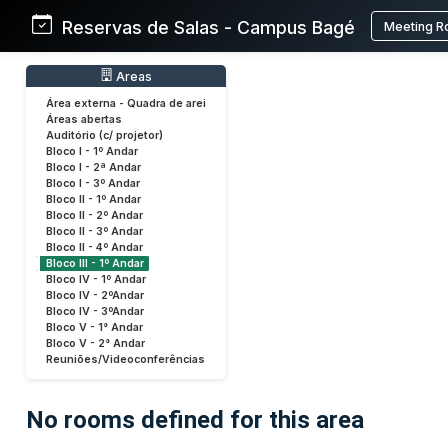
Reservas de Salas - Campus Bagé
Meeting R
Areas
Área externa - Quadra de arei
Áreas abertas
Auditório (c/ projetor)
Bloco I - 1º Andar
Bloco I - 2ª Andar
Bloco I - 3º Andar
Bloco II - 1º Andar
Bloco II - 2º Andar
Bloco II - 3º Andar
Bloco II - 4º Andar
Bloco III - 1º Andar
Bloco IV - 1º Andar
Bloco IV - 2ºAndar
Bloco IV - 3ºAndar
Bloco V - 1° Andar
Bloco V - 2° Andar
Reuniões/Videoconferências
No rooms defined for this area