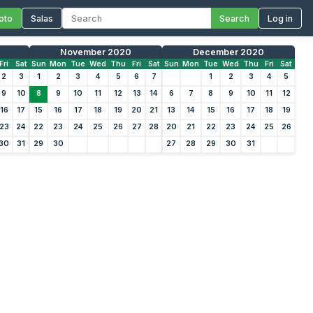
oto
Salas
Search
Log in
November 2020
December 2020
Fri
Sat
Sun
Mon
Tue
Wed
Thu
Fri
Sat
Sun
Mon
Tue
Wed
Thu
Fri
Sat
2
3
1
2
3
4
5
6
7
1
2
3
4
5
9
10
8
9
10
11
12
13
14
6
7
8
9
10
11
12
16
17
15
16
17
18
19
20
21
13
14
15
16
17
18
19
23
24
22
23
24
25
26
27
28
20
21
22
23
24
25
26
30
31
29
30
27
28
29
30
31