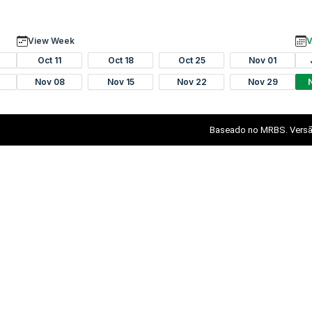
View Week
V
Oct 11
Oct 18
Oct 25
Nov 01
Nov 08
Nov 15
Nov 22
Nov 29
Baseado no MRBS. Versã