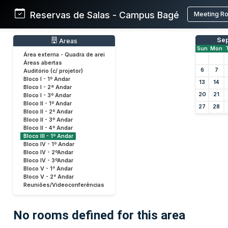
Reservas de Salas - Campus Bagé
Meeting R
Se
Areas
Sun
Mon
Área externa - Quadra de arei
Áreas abertas
6
7
Auditório (c/ projetor)
Bloco I - 1º Andar
13
14
Bloco I - 2ª Andar
20
21
Bloco I - 3º Andar
Bloco II - 1º Andar
27
28
Bloco II - 2º Andar
Bloco II - 3º Andar
Bloco II - 4º Andar
Bloco III - 1º Andar
Bloco IV - 1º Andar
Bloco IV - 2ºAndar
Bloco IV - 3ºAndar
Bloco V - 1° Andar
Bloco V - 2° Andar
Reuniões/Videoconferências
No rooms defined for this area