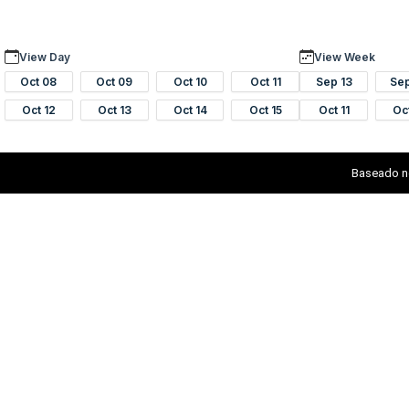
View Day
View Week
Oct 08
Oct 09
Oct 10
Oct 11
Sep 13
Se
Oct 12
Oct 13
Oct 14
Oct 15
Oct 11
Oc
Baseado n