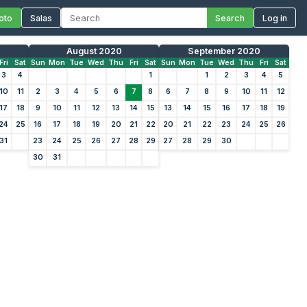
oto
Salas
Search
Log in
August 2020
September 2020
Fri
Sat
Sun
Mon
Tue
Wed
Thu
Fri
Sat
Sun
Mon
Tue
Wed
Thu
Fri
Sat
3
4
1
1
2
3
4
5
10
11
2
3
4
5
6
7
8
6
7
8
9
10
11
12
17
18
9
10
11
12
13
14
15
13
14
15
16
17
18
19
24
25
16
17
18
19
20
21
22
20
21
22
23
24
25
26
31
23
24
25
26
27
28
29
27
28
29
30
30
31