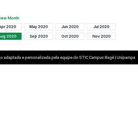
iew Month
Apr 2020
May 2020
Jun 2020
Jul 2020
Aug 2020
Sep 2020
Oct 2020
Nov 2020
o adaptada e personalizada pela equipe do STIC Campus Bagé | Unipampa