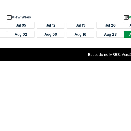
View Week
V
Jul 05
Jul 12
Jul 19
Jul 26
Aug 02
Aug 09
Aug 16
Aug 23
Baseado no MRBS. Versã