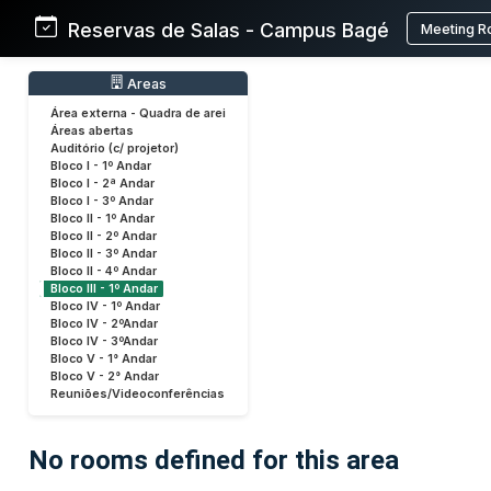
Reservas de Salas - Campus Bagé
Meeting R
Areas
Área externa - Quadra de arei
Áreas abertas
Auditório (c/ projetor)
Bloco I - 1º Andar
Bloco I - 2ª Andar
Bloco I - 3º Andar
Bloco II - 1º Andar
Bloco II - 2º Andar
Bloco II - 3º Andar
Bloco II - 4º Andar
Bloco III - 1º Andar
Bloco IV - 1º Andar
Bloco IV - 2ºAndar
Bloco IV - 3ºAndar
Bloco V - 1° Andar
Bloco V - 2° Andar
Reuniões/Videoconferências
No rooms defined for this area