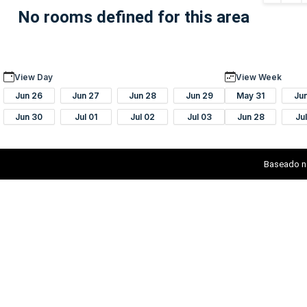
No rooms defined for this area
View Day
View Week
Jun 26
Jun 27
Jun 28
Jun 29
May 31
Ju
Jun 30
Jul 01
Jul 02
Jul 03
Jun 28
Ju
Baseado n