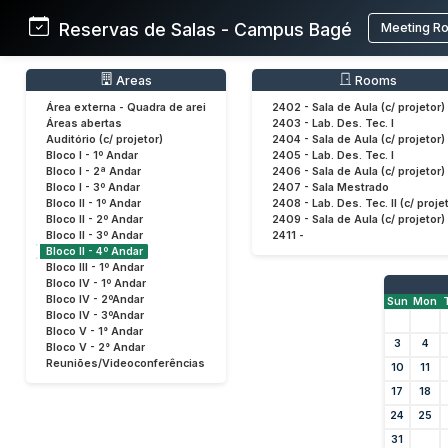
Reservas de Salas - Campus Bagé
Meeting R
Areas
Rooms
Área externa - Quadra de arei
2402 - Sala de Aula (c/ projetor)
Áreas abertas
2403 - Lab. Des. Tec. I
Auditório (c/ projetor)
2404 - Sala de Aula (c/ projetor)
Bloco I - 1º Andar
2405 - Lab. Des. Tec. I
Bloco I - 2ª Andar
2406 - Sala de Aula (c/ projetor)
Bloco I - 3º Andar
2407 - Sala Mestrado
Bloco II - 1º Andar
2408 - Lab. Des. Tec. II (c/ proje
Bloco II - 2º Andar
2409 - Sala de Aula (c/ projetor)
Bloco II - 3º Andar
2411 -
Bloco II - 4º Andar
Bloco III - 1º Andar
Bloco IV - 1º Andar
Bloco IV - 2ºAndar
Sun
Mon
Bloco IV - 3ºAndar
Bloco V - 1° Andar
3
4
Bloco V - 2° Andar
Reuniões/Videoconferências
10
11
17
18
24
25
31