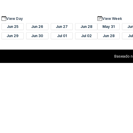
View Day
View Week
Jun 25
Jun 26
Jun 27
Jun 28
May 31
Ju
Jun 29
Jun 30
Jul 01
Jul 02
Jun 28
Ju
Baseado n