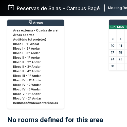
Reservas de Salas - Campus Bagé
Meeting R
Areas
Sun
Mon
Área externa - Quadra de arei
Áreas abertas
3
4
Auditório (c/ projetor)
Bloco I - 1º Andar
10
11
Bloco I - 2ª Andar
17
18
Bloco I - 3º Andar
Bloco II - 1º Andar
24
25
Bloco II - 2º Andar
31
Bloco II - 3º Andar
Bloco II - 4º Andar
Bloco III - 1º Andar
Bloco IV - 1º Andar
Bloco IV - 2ºAndar
Bloco IV - 3ºAndar
Bloco V - 1° Andar
Bloco V - 2° Andar
Reuniões/Videoconferências
No rooms defined for this area