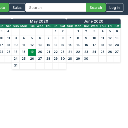
oto
Salas
Search
Log in
May 2020
June 2020
Fri
Sat
Sun
Mon
Tue
Wed
Thu
Fri
Sat
Sun
Mon
Tue
Wed
Thu
Fri
Sat
3
4
1
2
1
2
3
4
5
6
10
11
3
4
5
6
7
8
9
7
8
9
10
11
12
13
17
18
10
11
12
13
14
15
16
14
15
16
17
18
19
20
24
25
17
18
19
20
21
22
23
21
22
23
24
25
26
27
24
25
26
27
28
29
30
28
29
30
31