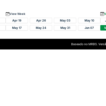
View Week
V
Apr 19
Apr 26
May 03
May 10
May 17
May 24
May 31
Jun 07
Baseado no MRBS. Versã