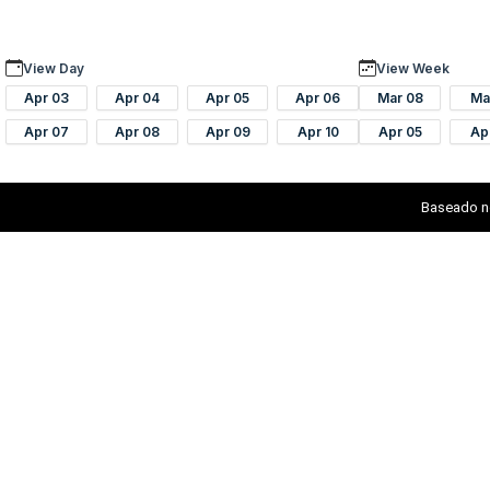
View Day
View Week
Apr 03
Apr 04
Apr 05
Apr 06
Mar 08
Ma
Apr 07
Apr 08
Apr 09
Apr 10
Apr 05
Ap
Baseado n