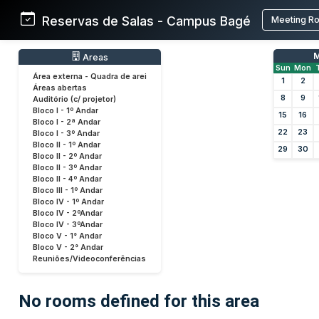
Reservas de Salas - Campus Bagé
Meeting R
M
Areas
Sun
Mon
Área externa - Quadra de arei
1
2
Áreas abertas
8
9
Auditório (c/ projetor)
Bloco I - 1º Andar
15
16
Bloco I - 2ª Andar
22
23
Bloco I - 3º Andar
Bloco II - 1º Andar
29
30
Bloco II - 2º Andar
Bloco II - 3º Andar
Bloco II - 4º Andar
Bloco III - 1º Andar
Bloco IV - 1º Andar
Bloco IV - 2ºAndar
Bloco IV - 3ºAndar
Bloco V - 1° Andar
Bloco V - 2° Andar
Reuniões/Videoconferências
No rooms defined for this area