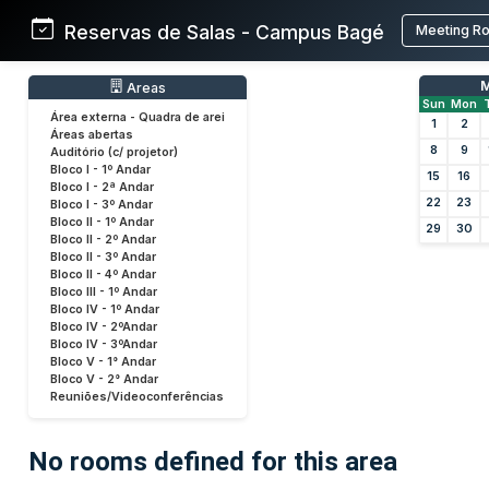
Reservas de Salas - Campus Bagé
Meeting R
M
Areas
Sun
Mon
Área externa - Quadra de arei
1
2
Áreas abertas
8
9
Auditório (c/ projetor)
Bloco I - 1º Andar
15
16
Bloco I - 2ª Andar
22
23
Bloco I - 3º Andar
Bloco II - 1º Andar
29
30
Bloco II - 2º Andar
Bloco II - 3º Andar
Bloco II - 4º Andar
Bloco III - 1º Andar
Bloco IV - 1º Andar
Bloco IV - 2ºAndar
Bloco IV - 3ºAndar
Bloco V - 1° Andar
Bloco V - 2° Andar
Reuniões/Videoconferências
No rooms defined for this area