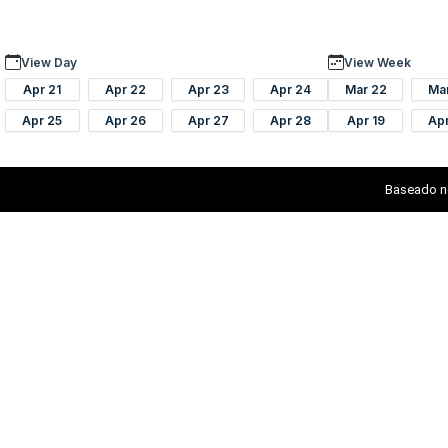
View Day
View Week
Apr 21
Apr 22
Apr 23
Apr 24
Mar 22
Ma
Apr 25
Apr 26
Apr 27
Apr 28
Apr 19
Ap
Baseado n