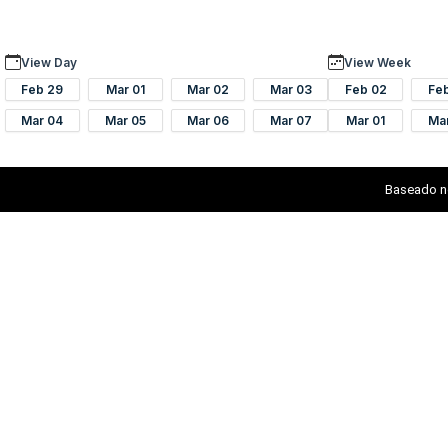
View Day
View Week
Feb 29
Mar 01
Mar 02
Mar 03
Feb 02
Fe
Mar 04
Mar 05
Mar 06
Mar 07
Mar 01
Ma
Baseado n