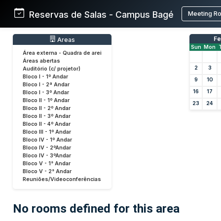
Reservas de Salas - Campus Bagé
Meeting R
Fe
Areas
Sun
Mon
Área externa - Quadra de arei
Áreas abertas
2
3
Auditório (c/ projetor)
Bloco I - 1º Andar
9
10
Bloco I - 2ª Andar
16
17
Bloco I - 3º Andar
Bloco II - 1º Andar
23
24
Bloco II - 2º Andar
Bloco II - 3º Andar
Bloco II - 4º Andar
Bloco III - 1º Andar
Bloco IV - 1º Andar
Bloco IV - 2ºAndar
Bloco IV - 3ºAndar
Bloco V - 1° Andar
Bloco V - 2° Andar
Reuniões/Videoconferências
No rooms defined for this area