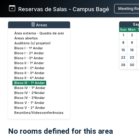
Reservas de Salas - Campus Bagé
Meeting R
Se
Areas
Sun
Mon
Área externa - Quadra de arei
1
2
Áreas abertas
8
9
Auditório (c/ projetor)
Bloco I - 1º Andar
15
16
Bloco I - 2ª Andar
22
23
Bloco I - 3º Andar
Bloco II - 1º Andar
29
30
Bloco II - 2º Andar
Bloco II - 3º Andar
Bloco II - 4º Andar
Bloco III - 1º Andar
Bloco IV - 1º Andar
Bloco IV - 2ºAndar
Bloco IV - 3ºAndar
Bloco V - 1° Andar
Bloco V - 2° Andar
Reuniões/Videoconferências
No rooms defined for this area