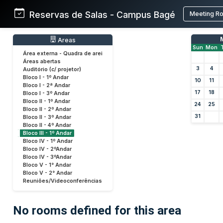
Reservas de Salas - Campus Bagé
Meeting R
Areas
Sun
Mon
Área externa - Quadra de arei
Áreas abertas
3
4
Auditório (c/ projetor)
Bloco I - 1º Andar
10
11
Bloco I - 2ª Andar
17
18
Bloco I - 3º Andar
Bloco II - 1º Andar
24
25
Bloco II - 2º Andar
31
Bloco II - 3º Andar
Bloco II - 4º Andar
Bloco III - 1º Andar
Bloco IV - 1º Andar
Bloco IV - 2ºAndar
Bloco IV - 3ºAndar
Bloco V - 1° Andar
Bloco V - 2° Andar
Reuniões/Videoconferências
No rooms defined for this area