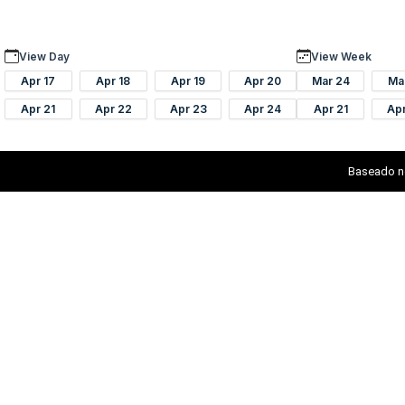
View Day
View Week
Apr 17
Apr 18
Apr 19
Apr 20
Mar 24
Ma
Apr 21
Apr 22
Apr 23
Apr 24
Apr 21
Ap
Baseado n