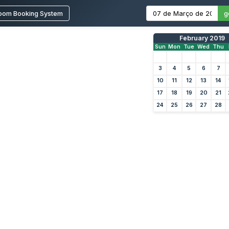
oom Booking System
g
February 2019
Sun
Mon
Tue
Wed
Thu
3
4
5
6
7
10
11
12
13
14
17
18
19
20
21
24
25
26
27
28