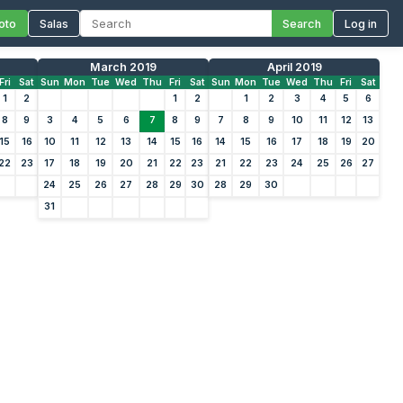
oto
Salas
Search
Log in
March 2019
April 2019
Fri
Sat
Sun
Mon
Tue
Wed
Thu
Fri
Sat
Sun
Mon
Tue
Wed
Thu
Fri
Sat
1
2
1
2
1
2
3
4
5
6
8
9
3
4
5
6
7
8
9
7
8
9
10
11
12
13
15
16
10
11
12
13
14
15
16
14
15
16
17
18
19
20
22
23
17
18
19
20
21
22
23
21
22
23
24
25
26
27
24
25
26
27
28
29
30
28
29
30
31