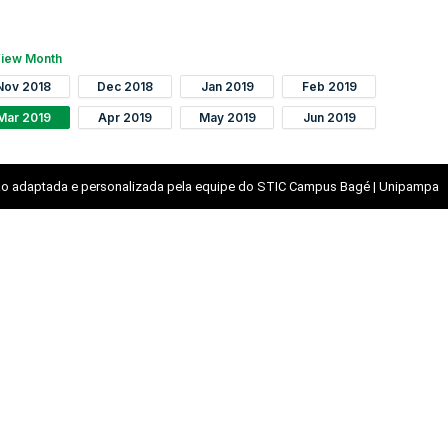
iew Month
Nov 2018
Dec 2018
Jan 2019
Feb 2019
Mar 2019
Apr 2019
May 2019
Jun 2019
o adaptada e personalizada pela equipe do STIC Campus Bagé | Unipampa