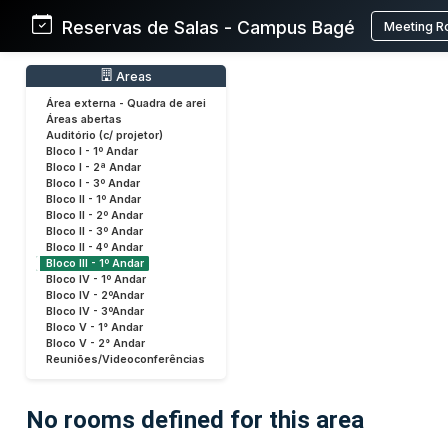
Reservas de Salas - Campus Bagé
Meeting R
Areas
Área externa - Quadra de arei
Áreas abertas
Auditório (c/ projetor)
Bloco I - 1º Andar
Bloco I - 2ª Andar
Bloco I - 3º Andar
Bloco II - 1º Andar
Bloco II - 2º Andar
Bloco II - 3º Andar
Bloco II - 4º Andar
Bloco III - 1º Andar
Bloco IV - 1º Andar
Bloco IV - 2ºAndar
Bloco IV - 3ºAndar
Bloco V - 1° Andar
Bloco V - 2° Andar
Reuniões/Videoconferências
No rooms defined for this area