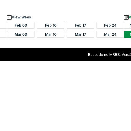
View Week
V
Feb 03
Feb 10
Feb 17
Feb 24
Mar 03
Mar 10
Mar 17
Mar 24
Baseado no MRBS. Versã