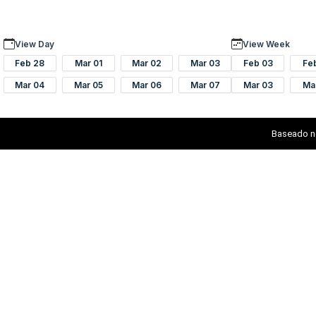
View Day
View Week
Feb 28
Mar 01
Mar 02
Mar 03
Feb 03
Fe
Mar 04
Mar 05
Mar 06
Mar 07
Mar 03
Ma
Baseado n