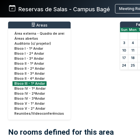
Reservas de Salas - Campus Bagé
Meeting R
F
Areas
Sun
Mon
Área externa - Quadra de arei
Áreas abertas
3
4
Auditório (c/ projetor)
Bloco I - 1º Andar
10
11
Bloco I - 2ª Andar
17
18
Bloco I - 3º Andar
Bloco II - 1º Andar
24
25
Bloco II - 2º Andar
Bloco II - 3º Andar
Bloco II - 4º Andar
Bloco III - 1º Andar
Bloco IV - 1º Andar
Bloco IV - 2ºAndar
Bloco IV - 3ºAndar
Bloco V - 1° Andar
Bloco V - 2° Andar
Reuniões/Videoconferências
No rooms defined for this area