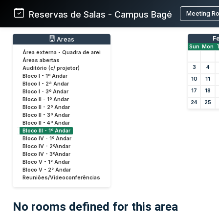
Reservas de Salas - Campus Bagé
Meeting R
F
Areas
Sun
Mon
Área externa - Quadra de arei
Áreas abertas
3
4
Auditório (c/ projetor)
Bloco I - 1º Andar
10
11
Bloco I - 2ª Andar
17
18
Bloco I - 3º Andar
Bloco II - 1º Andar
24
25
Bloco II - 2º Andar
Bloco II - 3º Andar
Bloco II - 4º Andar
Bloco III - 1º Andar
Bloco IV - 1º Andar
Bloco IV - 2ºAndar
Bloco IV - 3ºAndar
Bloco V - 1° Andar
Bloco V - 2° Andar
Reuniões/Videoconferências
No rooms defined for this area