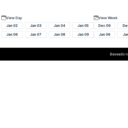
View Day
View Week
Jan 02
Jan 03
Jan 04
Jan 05
Dec 09
De
Jan 06
Jan 07
Jan 08
Jan 09
Jan 06
Ja
Baseado n