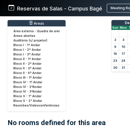
Reservas de Salas - Campus Bagé
Meeting R
De
Areas
Sun
Mon
Área externa - Quadra de arei
Áreas abertas
2
3
Auditório (c/ projetor)
Bloco I - 1º Andar
9
10
Bloco I - 2ª Andar
16
17
Bloco I - 3º Andar
Bloco II - 1º Andar
23
24
Bloco II - 2º Andar
30
31
Bloco II - 3º Andar
Bloco II - 4º Andar
Bloco III - 1º Andar
Bloco IV - 1º Andar
Bloco IV - 2ºAndar
Bloco IV - 3ºAndar
Bloco V - 1° Andar
Bloco V - 2° Andar
Reuniões/Videoconferências
No rooms defined for this area