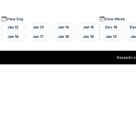
View Day
View Week
Jan 12
Jan 13
Jan 14
Jan 15
Dec 16
De
Jan 16
Jan 17
Jan 18
Jan 19
Jan 13
Ja
Baseado n