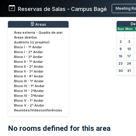
Reservas de Salas - Campus Bagé
Meeting R
De
Areas
Sun
Mon
Área externa - Quadra de arei
Áreas abertas
2
3
Auditório (c/ projetor)
Bloco I - 1º Andar
9
10
Bloco I - 2ª Andar
16
17
Bloco I - 3º Andar
Bloco II - 1º Andar
23
24
Bloco II - 2º Andar
30
31
Bloco II - 3º Andar
Bloco II - 4º Andar
Bloco III - 1º Andar
Bloco IV - 1º Andar
Bloco IV - 2ºAndar
Bloco IV - 3ºAndar
Bloco V - 1° Andar
Bloco V - 2° Andar
Reuniões/Videoconferências
No rooms defined for this area