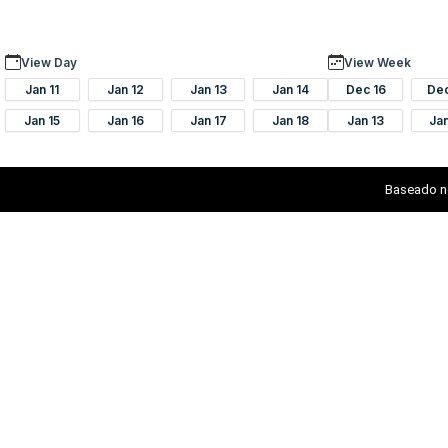
View Day
View Week
Jan 11
Jan 12
Jan 13
Jan 14
Dec 16
De
Jan 15
Jan 16
Jan 17
Jan 18
Jan 13
Ja
Baseado n