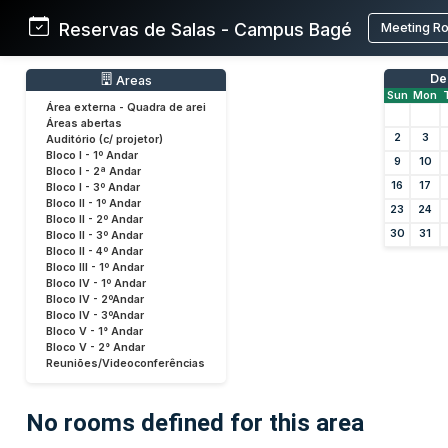
Reservas de Salas - Campus Bagé
Meeting R
De
Areas
Sun
Mon
Área externa - Quadra de arei
Áreas abertas
2
3
Auditório (c/ projetor)
Bloco I - 1º Andar
9
10
Bloco I - 2ª Andar
16
17
Bloco I - 3º Andar
Bloco II - 1º Andar
23
24
Bloco II - 2º Andar
30
31
Bloco II - 3º Andar
Bloco II - 4º Andar
Bloco III - 1º Andar
Bloco IV - 1º Andar
Bloco IV - 2ºAndar
Bloco IV - 3ºAndar
Bloco V - 1° Andar
Bloco V - 2° Andar
Reuniões/Videoconferências
No rooms defined for this area