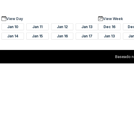
View Day
View Week
Jan 10
Jan 11
Jan 12
Jan 13
Dec 16
De
Jan 14
Jan 15
Jan 16
Jan 17
Jan 13
Ja
Baseado n