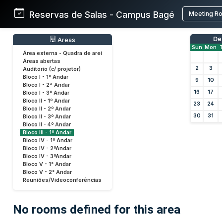
Reservas de Salas - Campus Bagé
Meeting R
De
Areas
Sun
Mon
Área externa - Quadra de arei
Áreas abertas
2
3
Auditório (c/ projetor)
Bloco I - 1º Andar
9
10
Bloco I - 2ª Andar
16
17
Bloco I - 3º Andar
Bloco II - 1º Andar
23
24
Bloco II - 2º Andar
30
31
Bloco II - 3º Andar
Bloco II - 4º Andar
Bloco III - 1º Andar
Bloco IV - 1º Andar
Bloco IV - 2ºAndar
Bloco IV - 3ºAndar
Bloco V - 1° Andar
Bloco V - 2° Andar
Reuniões/Videoconferências
No rooms defined for this area