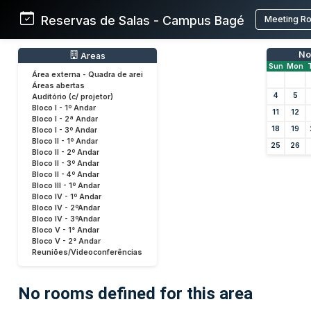
Reservas de Salas - Campus Bagé
Meeting R
No
Areas
Sun
Mon
Área externa - Quadra de arei
Áreas abertas
4
5
Auditório (c/ projetor)
Bloco I - 1º Andar
11
12
Bloco I - 2ª Andar
18
19
Bloco I - 3º Andar
Bloco II - 1º Andar
25
26
Bloco II - 2º Andar
Bloco II - 3º Andar
Bloco II - 4º Andar
Bloco III - 1º Andar
Bloco IV - 1º Andar
Bloco IV - 2ºAndar
Bloco IV - 3ºAndar
Bloco V - 1° Andar
Bloco V - 2° Andar
Reuniões/Videoconferências
No rooms defined for this area