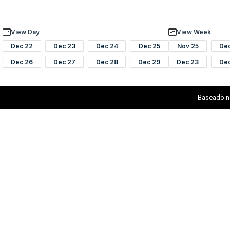
View Day
View Week
Dec 22
Dec 23
Dec 24
Dec 25
Nov 25
De
Dec 26
Dec 27
Dec 28
Dec 29
Dec 23
De
Baseado n