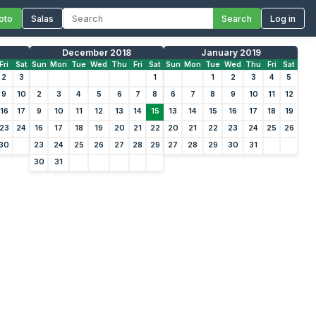
oto
Salas
Search
Log in
December 2018
January 2019
Fri
Sat
Sun
Mon
Tue
Wed
Thu
Fri
Sat
Sun
Mon
Tue
Wed
Thu
Fri
Sat
2
3
1
1
2
3
4
5
9
10
2
3
4
5
6
7
8
6
7
8
9
10
11
12
16
17
9
10
11
12
13
14
15
13
14
15
16
17
18
19
23
24
16
17
18
19
20
21
22
20
21
22
23
24
25
26
30
23
24
25
26
27
28
29
27
28
29
30
31
30
31