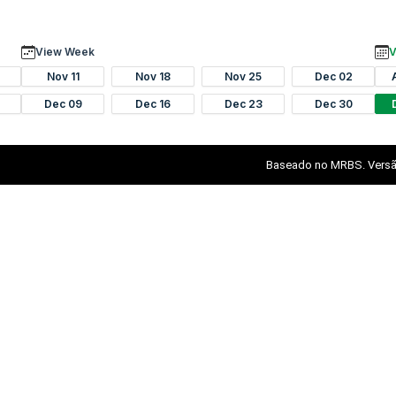
View Week
V
Nov 11
Nov 18
Nov 25
Dec 02
Dec 09
Dec 16
Dec 23
Dec 30
Baseado no MRBS. Versã