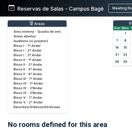
Reservas de Salas - Campus Bagé
Meeting R
O
Areas
Sun
Mon
Área externa - Quadra de arei
1
Áreas abertas
7
8
Auditório (c/ projetor)
Bloco I - 1º Andar
14
15
Bloco I - 2ª Andar
21
22
Bloco I - 3º Andar
Bloco II - 1º Andar
28
29
Bloco II - 2º Andar
Bloco II - 3º Andar
Bloco II - 4º Andar
Bloco III - 1º Andar
Bloco IV - 1º Andar
Bloco IV - 2ºAndar
Bloco IV - 3ºAndar
Bloco V - 1° Andar
Bloco V - 2° Andar
Reuniões/Videoconferências
No rooms defined for this area