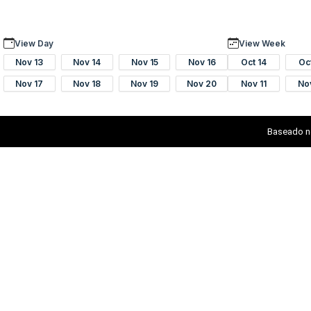
View Day
View Week
Nov 13
Nov 14
Nov 15
Nov 16
Oct 14
Oc
Nov 17
Nov 18
Nov 19
Nov 20
Nov 11
No
Baseado n