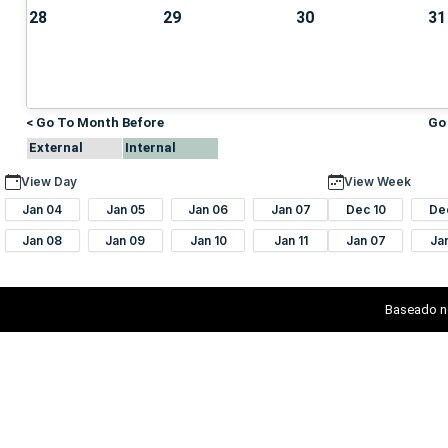
28
29
30
31
< Go To Month Before
Go
External
Internal
View Day
View Week
Jan 04
Jan 05
Jan 06
Jan 07
Dec 10
De
Jan 08
Jan 09
Jan 10
Jan 11
Jan 07
Ja
Baseado n