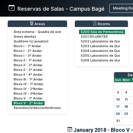
Reservas de Salas - Campus Bagé
Meeting R
Areas
Rooms
Área externa - Quadra de arei
5200 Sala de Permanência
Áreas abertas
5201 EFLUENTES
Auditório (c/ projetor)
5202 Laboratório de Quí
Bloco I - 1º Andar
5203 Laboratório de Quí
Bloco I - 2ª Andar
5204 Laboratório de Quí
Bloco I - 3º Andar
5205 Laboratório de Quí
Bloco II - 1º Andar
5206 Laboratório de Quí
Bloco II - 2º Andar
Bloco II - 3º Andar
Bloco II - 4º Andar
De
Bloco III - 1º Andar
Sun
Mon
Bloco IV - 1º Andar
Bloco IV - 2ºAndar
3
4
Bloco IV - 3ºAndar
Bloco V - 1° Andar
10
11
Bloco V - 2° Andar
17
18
Reuniões/Videoconferências
24
25
31
January 2018 - Bloco V -