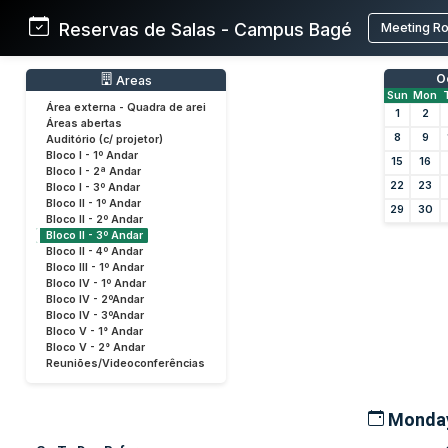
Reservas de Salas - Campus Bagé
Meeting R
O
Areas
Sun
Mon
Área externa - Quadra de arei
1
2
Áreas abertas
8
9
Auditório (c/ projetor)
Bloco I - 1º Andar
15
16
Bloco I - 2ª Andar
22
23
Bloco I - 3º Andar
Bloco II - 1º Andar
29
30
Bloco II - 2º Andar
Bloco II - 3º Andar
Bloco II - 4º Andar
Bloco III - 1º Andar
Bloco IV - 1º Andar
Bloco IV - 2ºAndar
Bloco IV - 3ºAndar
Bloco V - 1° Andar
Bloco V - 2° Andar
Reuniões/Videoconferências
Monday