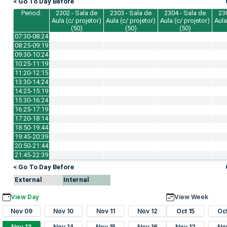
< Go To Day Before
Period:
2302 - Sala de
2303 - Sala de
2304 - Sala de
23
Aula (c/ projetor)
Aula (c/ projetor)
Aula (c/ projetor)
Aula
(50)
(50)
(50)
07:30-08:24
08:25-09:19
09:30-10:24
10:25-11:19
11:20-12:15
13:30-14:24
14:25-15:19
15:30-16:24
16:25-17:19
17:20-18:14
18:50-19:44
19:45-20:39
20:50-21:44
21:45-22:39
< Go To Day Before
External
Internal
View Day
View Week
Nov 09
Nov 10
Nov 11
Nov 12
Oct 15
Oc
Nov 13
Nov 14
Nov 15
Nov 16
Nov 12
No