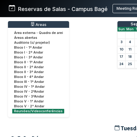
Reservas de Salas - Campus Bagé
Meeting R
Se
Areas
Sun
Mon
Área externa - Quadra de arei
Áreas abertas
3
4
Auditório (c/ projetor)
Bloco I - 1º Andar
10
11
Bloco I - 2ª Andar
17
18
Bloco I - 3º Andar
Bloco II - 1º Andar
24
25
Bloco II - 2º Andar
Bloco II - 3º Andar
Bloco II - 4º Andar
Bloco III - 1º Andar
Bloco IV - 1º Andar
Bloco IV - 2ºAndar
Bloco IV - 3ºAndar
Bloco V - 1° Andar
Bloco V - 2° Andar
Reuniões/Videoconferências
Tuesda