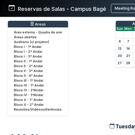
Reservas de Salas - Campus Bagé
Meeting R
A
Areas
Sun
Mon
Área externa - Quadra de arei
Áreas abertas
6
7
Auditório (c/ projetor)
Bloco I - 1º Andar
13
14
Bloco I - 2ª Andar
20
21
Bloco I - 3º Andar
Bloco II - 1º Andar
27
28
Bloco II - 2º Andar
Bloco II - 3º Andar
Bloco II - 4º Andar
Bloco III - 1º Andar
Bloco IV - 1º Andar
Bloco IV - 2ºAndar
Bloco IV - 3ºAndar
Bloco V - 1° Andar
Bloco V - 2° Andar
Reuniões/Videoconferências
Tuesday