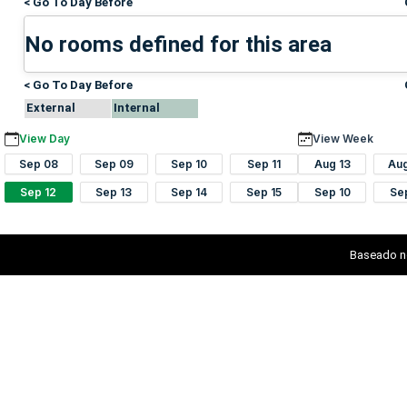
< Go To Day Before
No rooms defined for this area
< Go To Day Before
External
Internal
View Day
View Week
Sep 08
Sep 09
Sep 10
Sep 11
Aug 13
Au
Sep 12
Sep 13
Sep 14
Sep 15
Sep 10
Se
Baseado n