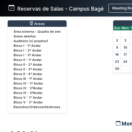
Reservas de Salas - Campus Bagé
Meeting R
Areas
Sun
Mon
Área externa - Quadra de arei
Áreas abertas
2
3
Auditório (c/ projetor)
Bloco I - 1º Andar
9
10
Bloco I - 2ª Andar
16
17
Bloco I - 3º Andar
Bloco II - 1º Andar
23
24
Bloco II - 2º Andar
30
Bloco II - 3º Andar
Bloco II - 4º Andar
Bloco III - 1º Andar
Bloco IV - 1º Andar
Bloco IV - 2ºAndar
Bloco IV - 3ºAndar
Bloco V - 1° Andar
Bloco V - 2° Andar
Reuniões/Videoconferências
Mon