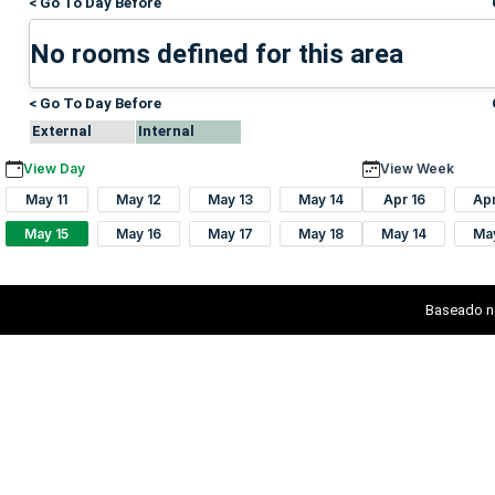
< Go To Day Before
No rooms defined for this area
< Go To Day Before
External
Internal
View Day
View Week
May 11
May 12
May 13
May 14
Apr 16
Ap
May 15
May 16
May 17
May 18
May 14
Ma
Baseado n